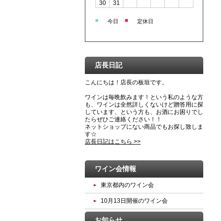
30
31
■
■
今日
定休日
店長日記
こんにちは！店長の板垣です。
ワインは毎晩飲みます！という私のような方
も、ワインは全然詳しくないけど贈答用に探
しています、という方も、お酒にお困りでし
たらぜひご連絡ください！！
ネットショップにない商品でもお探し致しま
す☆
店長日記はこちら >>
ワイン会情報
東京都内のワイン会
10月13日開催のワイン会
お知らせ