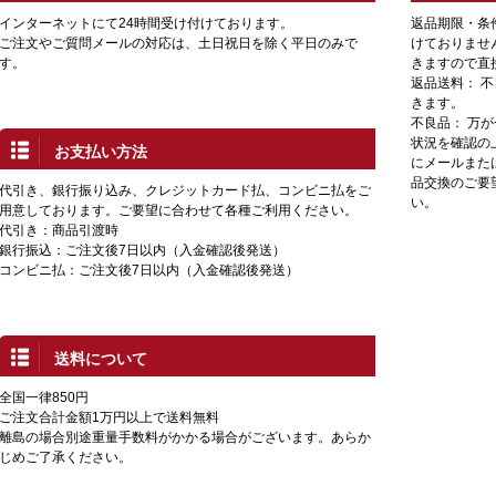
インターネットにて24時間受け付けております。
返品期限・条
ご注文やご質問メールの対応は、土日祝日を除く平日のみで
けておりませ
す。
きますので直
返品送料： 
きます。
不良品： 万
状況を確認の
お支払い方法
にメールまた
品交換のご要
代引き、銀行振り込み、クレジットカード払、コンビニ払をご
い。
用意しております。ご要望に合わせて各種ご利用ください。
代引き：商品引渡時
銀行振込：ご注文後7日以内（入金確認後発送）
コンビニ払：ご注文後7日以内（入金確認後発送）
送料について
全国一律850円
ご注文合計金額1万円以上で送料無料
離島の場合別途重量手数料がかかる場合がございます。あらか
じめご了承ください。