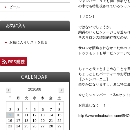
シャンパーニュでも特に有名な
の中でも特別視されているシャ
ビール
【サロン】
お気に入り
ではないでしょうか。
納得のいくビンテージしか造られ
そのサロンの姉妹的存在なのが
お気に入りリストを見る
サロンが醸造されなかった年の
ドゥラモットも単一ビンテージ
ちょっと長々とまじめなことを
ちょっとしたパーティーやお呼
【シャンパーニュ】
華やかになりますし、夏は特に
2026/08
今ならシャンパーニュ3本セット
日
月
火
水
木
金
土
1
お見逃しなく！！
2
3
4
5
6
7
8
9
10
11
12
13
14
15
http://www.minatowine.com/SH
16
17
18
19
20
21
22
23
24
25
26
27
28
29