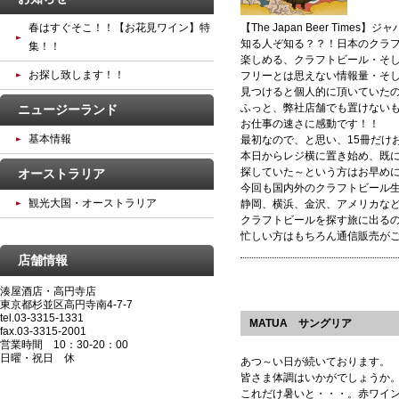
春はすぐそこ！！【お花見ワイン】特
【The Japan Beer Time
知る人ぞ知る？？！日本のクラ
集！！
楽しめる、クラフトビール・そ
お探し致します！！
フリーとは思えない情報量・そ
見つけると個人的に頂いていた
ふっと、弊社店舗でも置けない
ニュージーランド
お仕事の速さに感動です！！
基本情報
最初なので、と思い、15冊だけ
本日からレジ横に置き始め、既に1
探していた～という方はお早めに
オーストラリア
今回も国内外のクラフトビール
観光大国・オーストラリア
静岡、横浜、金沢、アメリカな
クラフトビールを探す旅に出る
忙しい方はもちろん通信販売が
店舗情報
湊屋酒店・高円寺店
東京都杉並区高円寺南4-7-7
tel.03-3315-1331
MATUA サングリア
fax.03-3315-2001
営業時間 10：30‐20：00
日曜・祝日 休
あつ～い日が続いております。
皆さま体調はいかがでしょうか
これだけ暑いと・・・。赤ワイ