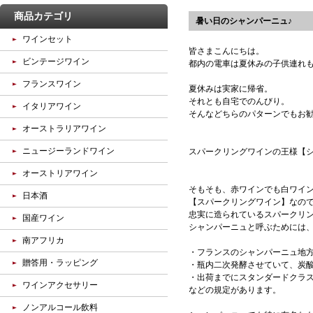
商品カテゴリ
暑い日のシャンパーニュ♪
ワインセット
皆さまこんにちは。
ビンテージワイン
都内の電車は夏休みの子供連れ
フランスワイン
夏休みは実家に帰省。
それとも自宅でのんびり。
イタリアワイン
そんなどちらのパターンでもお勧
オーストラリアワイン
ニュージーランドワイン
スパークリングワインの王様【
オーストリアワイン
そもそも、赤ワインでも白ワイ
日本酒
【スパークリングワイン】なの
忠実に造られているスパークリ
国産ワイン
シャンパーニュと呼ぶためには
南アフリカ
・フランスのシャンパーニュ地
贈答用・ラッピング
・瓶内二次発酵させていて、炭
・出荷までにスタンダードクラス
ワインアクセサリー
などの規定があります。
ノンアルコール飲料