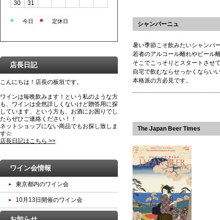
30
31
■
■
今日
定休日
シャンパーニュ
暑い季節こそ飲みたいシャンパ
若者のアルコール離れやビール
そこでこっそりとスタートさせ
店長日記
自宅で飲むならせっかくならい
本格派の方必見です。
こんにちは！店長の板垣です。
ワインは毎晩飲みます！という私のような方
も、ワインは全然詳しくないけど贈答用に探
しています、という方も、お酒にお困りでし
たらぜひご連絡ください！！
ネットショップにない商品でもお探し致しま
The Japan Beer Times
す☆
店長日記はこちら >>
ワイン会情報
東京都内のワイン会
10月13日開催のワイン会
お知らせ