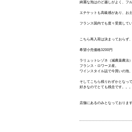
綺麗な泡はのど越しがよく、フ
エチケットも高級感があり、お
フランス国内でも度々受賞して
こちら再入荷は決まっておらず、現
希望小売価格3200円
ラリュットレゾネ（減農薬農法
フランス・ロワーヌ産。
ワインスタイル誌で今買いの泡
そしてこちら残りわずかとなっ
好きなのでとても残念です。。。(-
店舗にあるのみとなっておりま