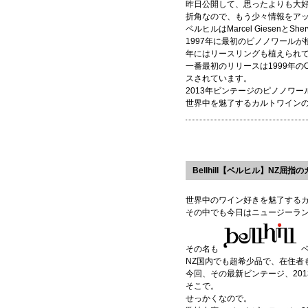
昨日公開して、思ったよりも大
折角なので、もう少々情報をア
ベルヒルはMarcel Giesenと
1997年に最初のピノノワールが
年にはリースリングも植えられ
一番最初のリリースは1999年のOld We
スされています。
2013年ビンテージのピノノワー
世界中を魅了するカルトワイン
Bellhill【ベルヒル】NZ屈
世界中のワイン好きを魅了する
その中でも今日はニュージーラ
その名も
NZ国内でも超希少品で、在住者
今回、その最新ビンテージ、20
そこで。
せっかくなので。